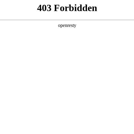
g·人生就是博
新闻中心
品牌特色
招贤纳士
通函