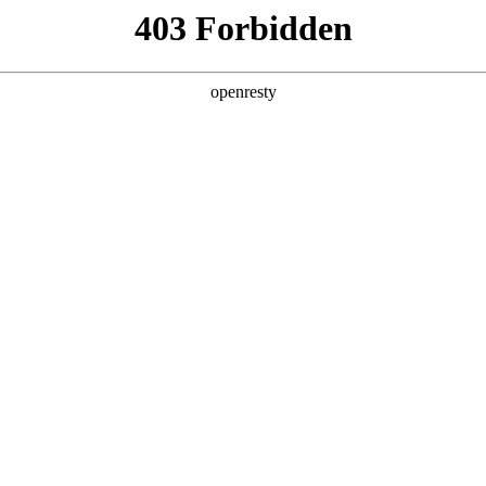
g·人生就是博
新闻中心
品牌特色
招贤纳士
采购